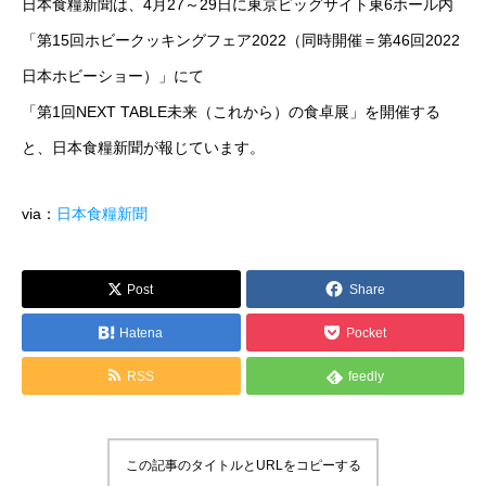
日本食糧新聞は、4月27～29日に東京ビッグサイト東6ホール内
運営メディア
「第15回ホビークッキングフェア2022（同時開催＝第46回2022
日本ホビーショー）」にて
FoodDiversity.today
「第1回NEXT TABLE未来（これから）の食卓展」を開催する
Halal Gourmet Japan
と、日本食糧新聞が報じています。
Muslim Friendly Infomation
via：
日本食糧新聞
キャリアダイバーシティ
Post
Share
日本素食餐廳攻略
Hatena
Pocket
HappyCow
RSS
feedly
会社概要
この記事のタイトルとURLをコピーする
メッセージ