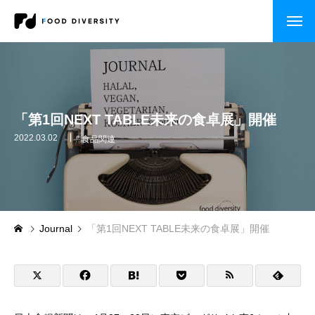
コンサルティング
企業の方へ
「第1回NEXT TABLE未来の食卓展」開催
自治体・行政の方へ
2022.03.02
食品関連
セミナー・研修
CASE STUDY
Journal
「第1回NEXT TABLE未来の食卓展」開催
企業事例
自治体事例
セミナー・研修・講演依頼