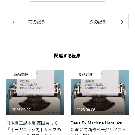
企業情報
前の記事
次の記事
活動履歴
メディア掲載
学生インターンについて
関連する記事
ジャーナル
食品関連
食品関連
食品関連
飲食店
2026.08.07
2026.08.06
製品情報
日本橋三越本店 英国展にて
Deus Ex Machina Harajuku
「オーガニック黒トリュフの
Caféにて新作ベーグルメニュ
旅行関連