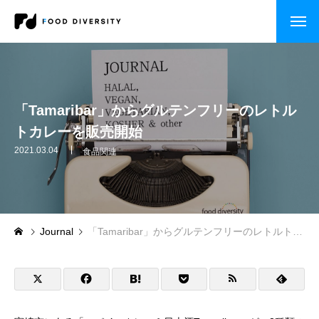
コンサルティング
企業の方へ
「Tamaribar」からグルテンフリーのレトル
トカレーを販売開始
自治体・行政の方へ
2021.03.04
食品関連
セミナー・研修
CASE STUDY
Journal
「Tamaribar」からグルテンフリーのレトルトカレーを販売開始
企業事例
自治体事例
セミナー・研修・講演依頼