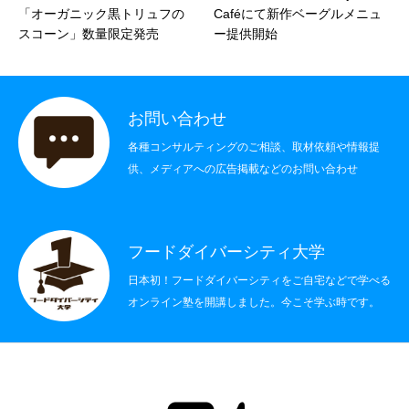
「オーガニック黒トリュフの
Caféにて新作ベーグルメニュ
社会制度
スコーン」数量限定発売
ー提供開始
その他
お問い合わせ
書籍情報
各種コンサルティングのご相談、取材依頼や情報提
お問い合わせ
供、メディアへの広告掲載などのお問い合わせ
フードダイバーシティ大学
日本初！フードダイバーシティをご自宅などで学べる
オンライン塾を開講しました。今こそ学ぶ時です。