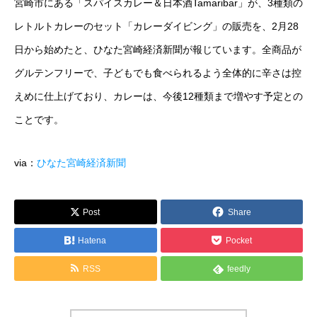
宮崎市にある「スパイスカレー＆日本酒Tamaribar」が、3種類の
運営メディア
レトルトカレーのセット「カレーダイビング」の販売を、2月28
日から始めたと、ひなた宮崎経済新聞が報じています。全商品が
FoodDiversity.today
グルテンフリーで、子どもでも食べられるよう全体的に辛さは控
Halal Gourmet Japan
えめに仕上げており、カレーは、今後12種類まで増やす予定との
ことです。
Muslim Friendly Infomation
via：
ひなた宮崎経済新聞
キャリアダイバーシティ
日本素食餐廳攻略
Post
Share
HappyCow
Hatena
Pocket
RSS
feedly
会社概要
メッセージ