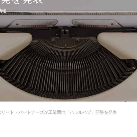
情報
セミナー・研修・講演依頼
et Japan
エリート・パートナーズが工業団地「ハラルハブ」開発を発表
Muslim Friendly Infomation