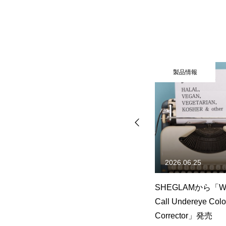
製品情報
製
2026.06.25
2026
Japanese
SHEGLAMから「Wake Up
Duca
日(金)発売
Call Undereye Color
新色2
Corrector」発売