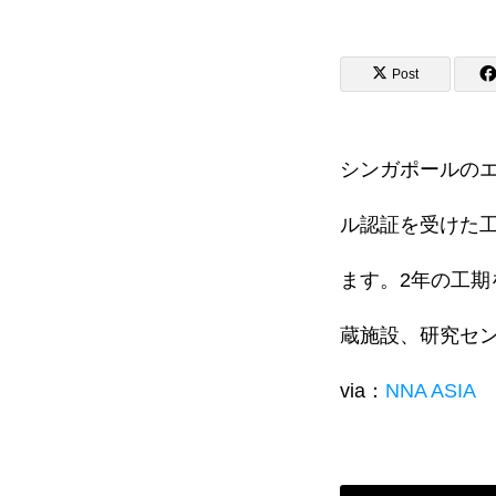
Post
会社概要
シンガポールの
メッセージ
企業情報
ル認証を受けた工
ます。2年の工
学生インターンについて
蔵施設、研究セ
via：
NNA ASIA
ジャーナル