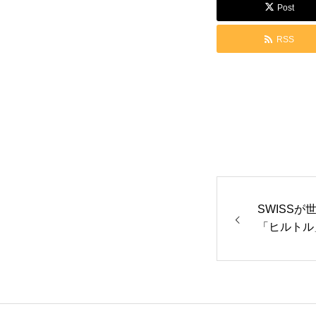
Post
食品関連
飲食店
RSS
社会制度
その他
書籍情報
お問い合わせ
SWISS
「ヒルトル
内食提供