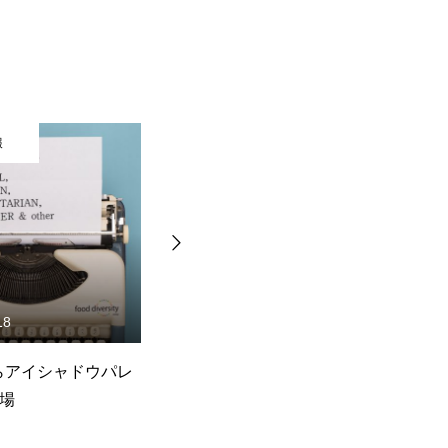
製品情報
製品情報
2026.06.16
2026.06.16
「青パパイヤ酵素シートマス
SNOW FOX SKINCARE 
ク」から新2種発売
「アークティックレスキ
ー」シリーズ発売