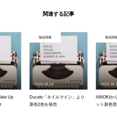
関連する記事
品情報
製品情報
.06.23
2026.06.18
to「ネイルマイン」より
AINOKIからアイシャドウパレ
色を発売
ット新色登場