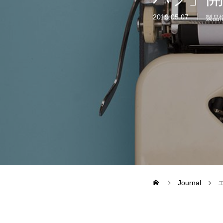
2019.05.07
製品
CASE STUDY
企業事例
自治体事例
運営メディア
FoodDiversity.today
Journal
Halal Gourm
日本素食餐廳攻略
HappyCow