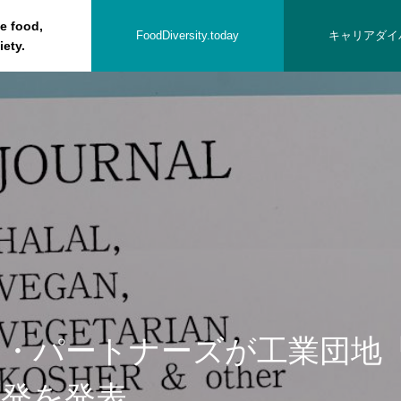
he food,
FoodDiversity.today
キャリアダイ
iety.
の方へ
ト・パートナーズが工業団地
開発を発表