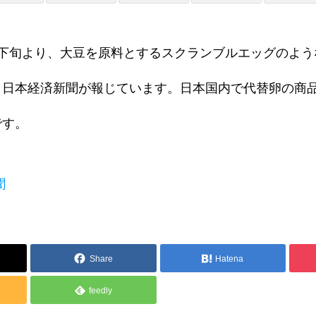
月下旬より、大豆を原料とするスクランブルエッグのよう
、日本経済新聞が報じています。日本国内で代替卵の商
セミナー・研修・講演依頼
です。
聞
et Japan
Muslim Friendly Infomation
Share
Hatena
feedly