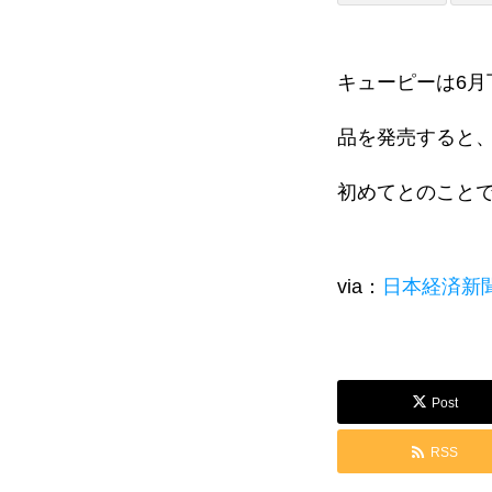
CASE STUDY
キューピーは6
品を発売すると
企業事例
自治体事例
初めてとのこと
運営メディア
via：
日本経済新
FoodDiversity.today
Halal Gourm
Post
RSS
日本素食餐廳攻略
HappyCow