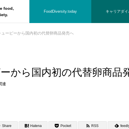
he food,
FoodDiversity.today
キャリアダイ
iety.
キューピーから国内初の代替卵商品発売へ
ピーから国内初の代替卵商品
の方へ
関連
Share
Hatena
Pocket
RSS
feedl