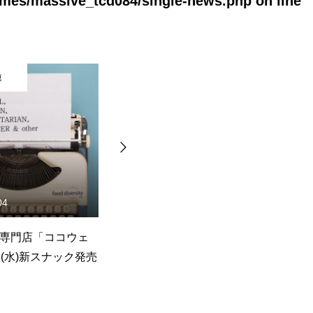
hemes/massive_tcd084/single-news.php
on line
旅行関連
連
食品関連
04
2026.07.31
専門店「ココウェ
名古屋マリオットアソシアホ
sn
日(水)新スナック発売
テル「クロシェ」に新商品
メ