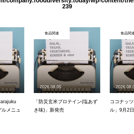
tml/company.fooddiversity.today/wp-content/t
239
製品情報
食品関連
食品関
2026.08.05
2026.08.
arajuku
「防災玄米プロテイン(塩あず
ココナッツ
グルメニュ
き味)」新発売
ル」9月2