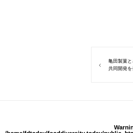
会社概要
メッセージ
企業情報
亀田製菓と
共同開発を
学生インターンについて
ジャーナル
Warni