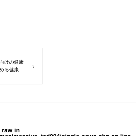
メディア掲載
向けの健康
める健康と
が提供開始
_raw in