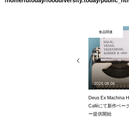
/home/fdtoday/fooddiversity.today/public_h
食品関連
飲食店
社会制度
その他
食品関連
食品関連
書籍情報
お問い合わせ
2026.07.29
2026.08.06
の新
planet rolls「SHINJUKU
Deus Ex Machina H
販売
DELISH PARK」に7月29日
Caféにて新作ベー
(水)～8月11日(火)出店
ー提供開始