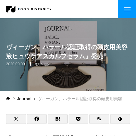
コンサルティング
企業の方へ
ヴィーガン、ハラール認証取得の頭皮用美容
液ヒュウケアスカルプセラム」発売
自治体・行政の方へ
2020.09.09
製品情報
セミナー・研修
CASE STUDY
Journal
ヴィーガン、ハラール認証取得の頭皮用美容液ヒュウケアスカルプセラム」発売
企業事例
自治体事例
セミナー・研修・講演依頼