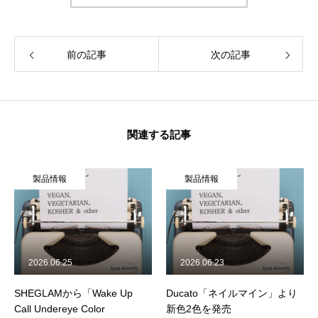
企業情報
前の記事
次の記事
活動履歴
メディア掲載
学生インターンについて
関連する記事
ジャーナル
製品情報
製品情報
食品関連
飲食店
2026.06.25
2026.06.23
製品情報
SHEGLAMから「Wake Up
Ducato「ネイルマイン」より
旅行関連
Call Undereye Color
新色2色を発売