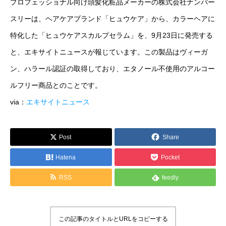
プロフェッショナル向け頭髪化粧品メーカーの株式会社ナンバー
運営メディア
スリーは、ヘアケアブランド「ヒュウケア」から、カラーヘアに
特化した「ヒュウケアスカルプセラム」を、9月23日に発売する
FoodDiversity.today
と、エキサイトニュースが報じています。この製品はヴィーガ
Halal Gourmet Japan
ン、ハラール認証の取得しており、エタノール不使用のアルコー
ルフリー商品とのことです。
Muslim Friendly Infomation
via：
エキサイトニュース
キャリアダイバーシティ
Post
Share
日本素食餐廳攻略
Hatena
Pocket
HappyCow
RSS
feedly
会社概要
メッセージ
この記事のタイトルとURLをコピーする