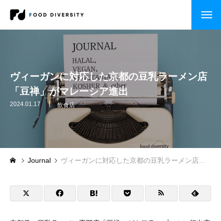
コンサルティング
企業の方へ
ヴィーガンに対応した京都の豆乳ラーメン店
「豆禅」がマレーシア進出
自治体・行政の方へ
2024.01.17
飲食店
セミナー・研修
CASE STUDY
Journal
ヴィーガンに対応した京都の豆乳ラーメン店「豆禅」がマレーシア進出
企業事例
自治体事例
セミナー・研修・講演依頼