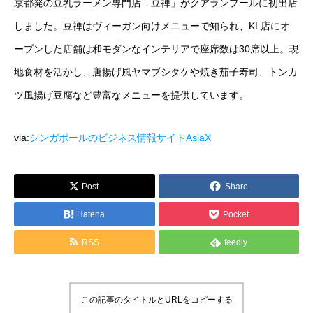
京都発の豆乳ラーメン専門店「豆禅」がクアランプールに初出店
運営メディア
しました。豆禅はヴィーガン向けメニューで知られ、KL店にオ
ープンした店舗は和モダンなインテリアで座席数は30席以上。現
FoodDiversity.today
地食材を活かし、唐揚げ風ヤマブシタケや焼き茄子寿司、トンカ
Halal Gourmet Japan
ツ風揚げ豆腐など豊富なメニューを提供しています。
Muslim Friendly Infomation
via:
シンガポールのビジネス情報サイトAsiaX
キャリアダイバーシティ
Post
Share
日本素食餐廳攻略
Hatena
Pocket
HappyCow
RSS
feedly
会社概要
この記事のタイトルとURLをコピーする
メッセージ