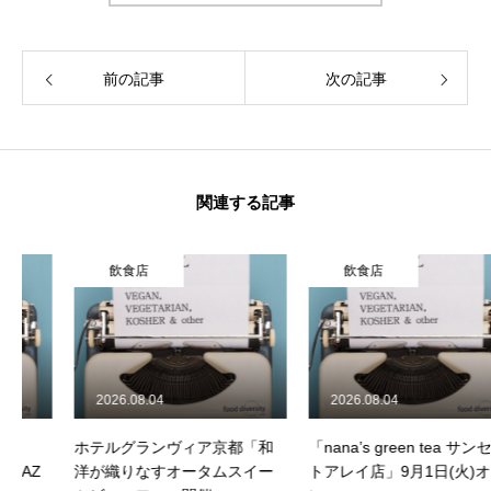
企業情報
前の記事
次の記事
活動履歴
メディア掲載
学生インターンについて
関連する記事
ジャーナル
飲食店
飲食店
食品関連
飲食店
2026.08.04
2026.08.04
製品情報
ホテルグランヴィア京都「和
「nana’s green tea サンセッ
洋が織りなすオータムスイー
トアレイ店」9月1日(火)オープ
旅行関連