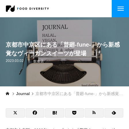
コンサルティング
企業の方へ
京都市中京区にある「普廻-fune-」から新感
覚なヴィーガンスイーツが登場
自治体・行政の方へ
2023.03.02
飲食店
セミナー・研修
CASE STUDY
Journal
京都市中京区にある「普廻-fune-」から新感覚なヴィーガンスイーツが登場
企業事例
自治体事例
セミナー・研修・講演依頼