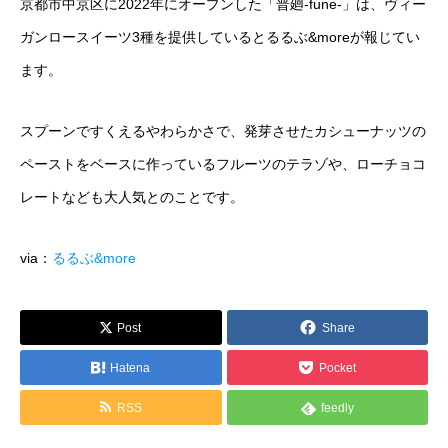
京都市中京区に2022年にオープンした「普廻-fune-」は、ヴィー
運営メディア
ガンロースイーツ3種を提供しているとるるぶ&moreが報じてい
ます。
FoodDiversity.today
スプーンですくえるやわらかさで、発芽させたカシューナッツの
Halal Gourmet Japan
ペーストをベースに作っているフルーツのテラゾや、ローチョコ
Muslim Friendly Infomation
レートなども大人気とのことです。
キャリアダイバーシティ
via：
るるぶ&more
日本素食餐廳攻略
Post
Share
HappyCow
Hatena
Pocket
会社概要
RSS
feedly
メッセージ