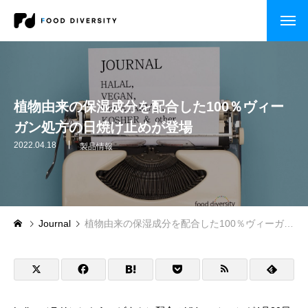
コンサルティング
企業の方へ
植物由来の保湿成分を配合した100％ヴィー
ガン処方の日焼け止めが登場
自治体・行政の方へ
2022.04.18
製品情報
セミナー・研修
CASE STUDY
Journal
植物由来の保湿成分を配合した100％ヴィーガン処方の日焼け止めが登場
企業事例
自治体事例
セミナー・研修・講演依頼