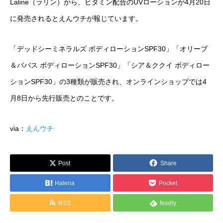
Laline（ラリン）から、ビタミン配合のUVローションが4月20日
運営メディア
に発売されるとえんウチが報じています。
FoodDiversity.today
「デッドシーミネラルズ ボディローションSPF30」「オリーブ
＆ババス ボディローションSPF30」「シア＆ククイ ボディロー
Halal Gourmet Japan
ションSPF30」の3種類が販売され、オンラインショップでは4
Muslim Friendly Infomation
月8日から先行販売とのことです。
キャリアダイバーシティ
via：
えんウチ
日本素食餐廳攻略
Post
Share
HappyCow
Hatena
Pocket
会社概要
RSS
feedly
メッセージ