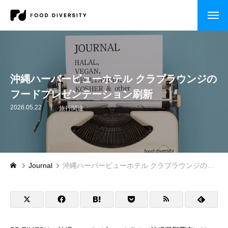
コンサルティング
企業の方へ
沖縄ハーバービューホテル クラブラウンジの
フードプレゼンテーション刷新
自治体・行政の方へ
2026.05.22
旅行関連
セミナー・研修
CASE STUDY
Journal
沖縄ハーバービューホテル クラブラウンジのフードプレゼンテーション刷新
企業事例
自治体事例
セミナー・研修・講演依頼