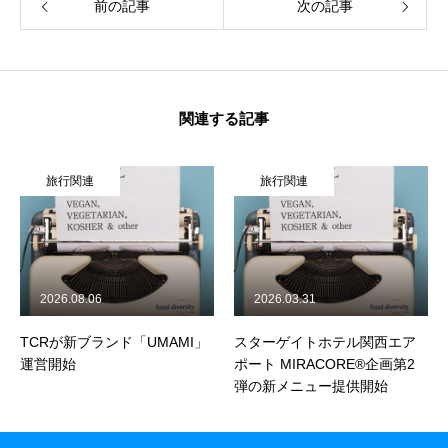
前の記事
次の記事
企業情報
活動履歴
関連する記事
メディア掲載
旅行関連
旅行関連
学生インターンについて
ジャーナル
食品関連
2026.08.06
2026.03.31
飲食店
TCRが新ブランド「UMAMI」
スターゲイトホテル関西エア
運営開始
ポート MIRACORE®企画第2
製品情報
弾の新メニュー提供開始
旅行関連