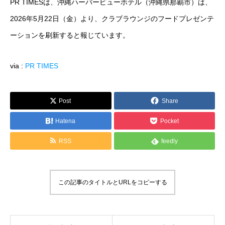
PR TIMESは、沖縄ハーバービューホテル（沖縄県那覇市）は、
運営メディア
2026年5月22日（金）より、クラブラウンジのフードプレゼンテ
ーションを刷新すると報じています。
FoodDiversity.today
via :
PR TIMES
Halal Gourmet Japan
Muslim Friendly Infomation
Post
Share
キャリアダイバーシティ
Hatena
Pocket
RSS
feedly
日本素食餐廳攻略
HappyCow
この記事のタイトルとURLをコピーする
会社概要
メッセージ