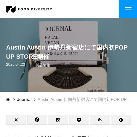
コンサルティング
企業の方へ
Austin Austin 伊勢丹新宿店にて国内初POP
UP STORE開催
自治体・行政の方へ
2026.04.23
製品情報
セミナー・研修
CASE STUDY
Journal
Austin Austin 伊勢丹新宿店にて国内初POP UP STORE開催
企業事例
自治体事例
セミナー・研修・講演依頼