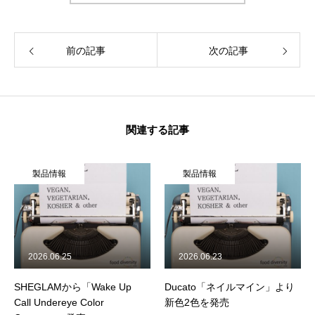
企業情報
前の記事
次の記事
活動履歴
メディア掲載
学生インターンについて
関連する記事
ジャーナル
製品情報
製品情報
食品関連
飲食店
2026.06.25
2026.06.23
製品情報
SHEGLAMから「Wake Up
Ducato「ネイルマイン」より
Call Undereye Color
新色2色を発売
旅行関連