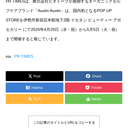
PR TIMESは、株式会社ビオトープが展開するオーガニックセル
運営メディア
フケアブランド「Austin Austin」は、国内初となるPOP UP
STOREを伊勢丹新宿店本館地下2階 イセタン ビューティー アポ
FoodDiversity.today
セカリー にて2026年4月29日（水・祝）から5月5日（火・祝）
Halal Gourmet Japan
まで開催すると報じています。
Muslim Friendly Infomation
via :
PR TIMES
キャリアダイバーシティ
Post
Share
日本素食餐廳攻略
Hatena
Pocket
HappyCow
RSS
feedly
会社概要
この記事のタイトルとURLをコピーする
メッセージ