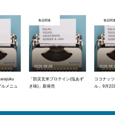
食品関連
5
2026.08.04
2
プロテイン(塩あず
ココナッツ専門店「ココウェ
名
売
ル」9月2日(水)新スナック発売
テ