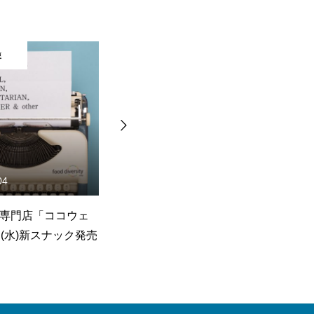
食品関連
食品関連
026.07.31
2026.07.31
古屋マリオットアソシアホ
snaq.me stand 蔵前にて夏の新
ル「クロシェ」に新商品
メニューを8月1日(土)より販売