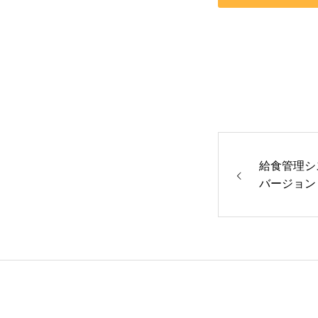
食品関連
飲食店
社会制度
その他
書籍情報
給食管理シ
バージョン
お問い合わせ