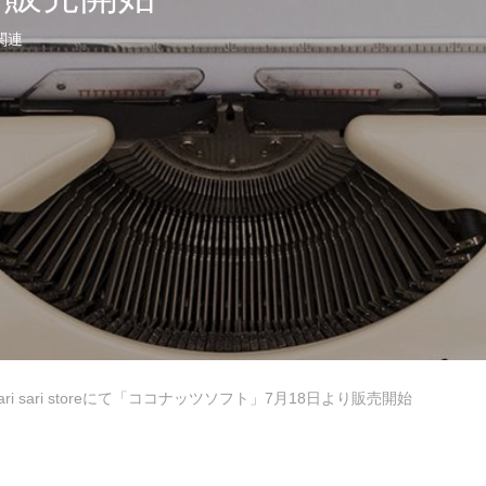
関連
セミナー・研修・講演依頼
et Japan
sari sari storeにて「ココナッツソフト」7月18日より販売開始
Muslim Friendly Infomation