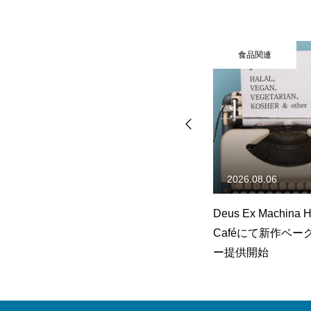
食品関連
食品関連
2026.08.06
2026.08.0
JUKU
Deus Ex Machina Harajuku
「防災玄米
7月29日
Caféにて新作ベーグルメニュ
き味)」新発
店
ー提供開始