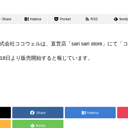
Share
Hatena
Pocket
RSS
feedl
株式会社ココウェルは、直営店「sari sari store」にて
活動履歴
7月18日より販売開始すると報じています。
Share
Hatena
feedly