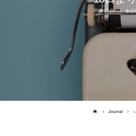
2026.07.03
食品
CASE STUDY
企業事例
自治体事例
運営メディア
FoodDiversity.today
Journal
Halal Gourm
日本素食餐廳攻略
HappyCow