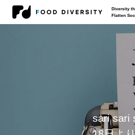
Diversity t
Flatten Soc
コンサルティング
企業の方へ
自治体・行政
sari 
セミナー・研修
18日よ