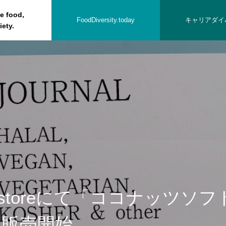
he food,
FoodDiversity.today
キャリアダイ
iety.
の方へ
sari storeにて「ココナッツソ
り販売開始