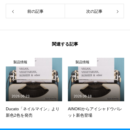
企業情報
前の記事
次の記事
活動履歴
メディア掲載
関連する記事
学生インターンについて
製品情報
製品情報
ジャーナル
食品関連
飲食店
2026.06.23
2026.06.18
Ducato「ネイルマイン」より
AINOKIからアイシャドウパレ
製品情報
新色2色を発売
ット新色登場
旅行関連