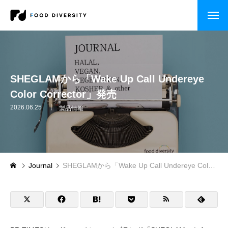
コンサルティング
企業の方へ
SHEGLAMから「Wake Up Call Undereye
Color Corrector」発売
自治体・行政の方へ
2026.06.25
製品情報
セミナー・研修
CASE STUDY
Journal
SHEGLAMから「Wake Up Call Undereye Color Corrector」発売
企業事例
自治体事例
セミナー・研修・講演依頼