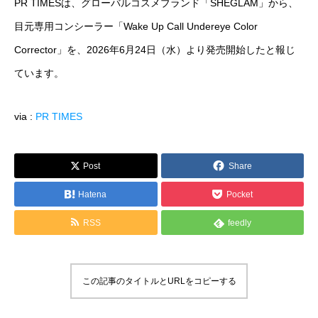
PR TIMESは、グローバルコスメブランド「SHEGLAM」から、
運営メディア
目元専用コンシーラー「Wake Up Call Undereye Color
Corrector」を、2026年6月24日（水）より発売開始したと報じ
FoodDiversity.today
ています。
Halal Gourmet Japan
via :
PR TIMES
Muslim Friendly Infomation
キャリアダイバーシティ
Post
Share
Hatena
Pocket
日本素食餐廳攻略
RSS
feedly
HappyCow
会社概要
この記事のタイトルとURLをコピーする
メッセージ