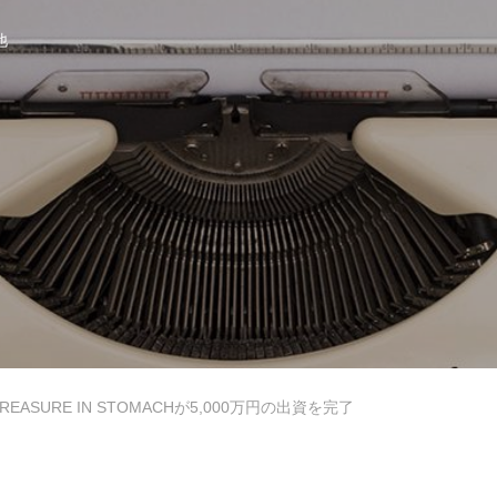
他
セミナー・研修・講演依頼
et Japan
REASURE IN STOMACHが5,000万円の出資を完了
Muslim Friendly Infomation