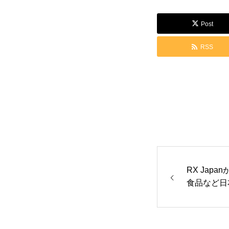
食品関連
飲食店
Post
社会制度
その他
RSS
書籍情報
お問い合わせ
RX Jap
食品など日
7月に東京