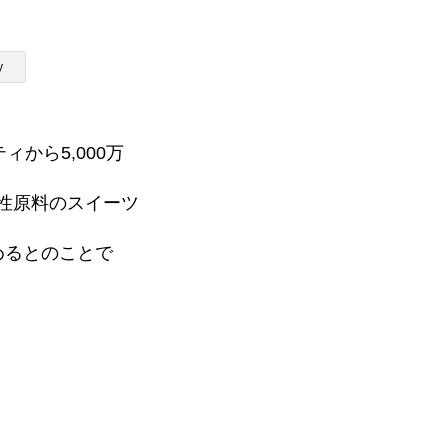
y
ティから5,000万
メディア掲載
物性原料のスイーツ
めるとのことで