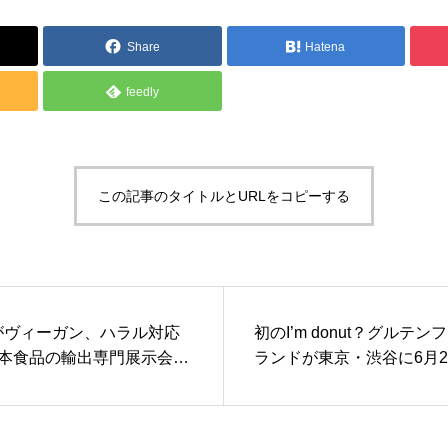
製品情報
Share
Hatena
feedly
この記事のタイトルとURLをコピーする
anがヴィーガン、ハラル対応
初のI’m donut？グルテ
本食品の輸出専門展示会を
ランドが東京・渋谷に6月29
で開催
ープン