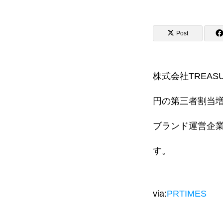
Post
会社概要
株式会社TREASU
メッセージ
企業情報
円の第三者割当増
ブランド運営企
学生インターンについて
す。
ジャーナル
via:
PRTIMES