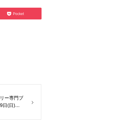
旅行関連
Pocket
ンフリー専門ブ
日(日)オ