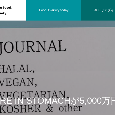
he food,
FoodDiversity.today
キャリアダイ
iety.
の方へ
URE IN STOMACHが5,00