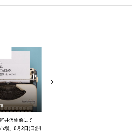
その他
その他
2026.05.21
2026.05.19
野市のシューマート稲里本
「mumokuteki goods＆
にて「SUKUSUKU
wears」神戸元町一番街商店