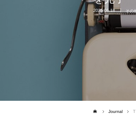
2025.06.18
その
CASE STUDY
企業事例
自治体事例
運営メディア
FoodDiversity.today
Journal
Halal Gourm
T
日本素食餐廳攻略
HappyCow