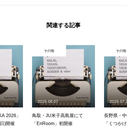
関連する記事
その他
07
2026.07.28
米子高島屋にて
長野県・中軽井沢駅前にて
長
m」初開催
「くつかけ市場」8月2日(日)開
店