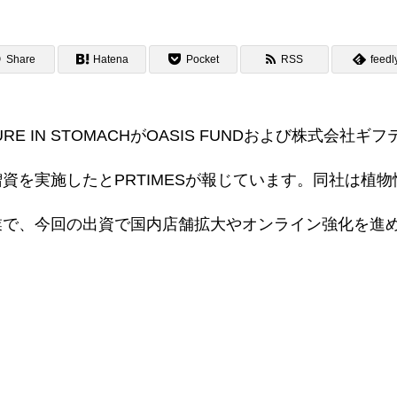
Share
Hatena
Pocket
RSS
feedl
RE IN STOMACHがOASIS FUNDおよび株式会社ギフ
活動履歴
資を実施したとPRTIMESが報じています。同社は植
業で、今回の出資で国内店舗拡大やオンライン強化を進