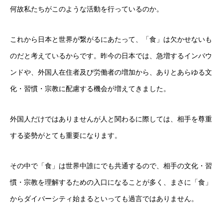
何故私たちがこのような活動を行っているのか。
企業情報
これから日本と世界が繋がるにあたって、「食」は欠かせないも
活動履歴
のだと考えているからです。昨今の日本では、急増するインバウ
メディア掲載
ンドや、外国人在住者及び労働者の増加から、ありとあらゆる文
化・習慣・宗教に配慮する機会が増えてきました。
学生インターンについて
ジャーナル
外国人だけではありませんが人と関わるに際しては、相手を尊重
する姿勢がとても重要になります。
食品関連
飲食店
その中で「食」は世界中誰にでも共通するので、相手の文化・習
慣・宗教を理解するための入口になることが多く、まさに「食」
製品情報
からダイバーシティ始まるといっても過言ではありません。
旅行関連