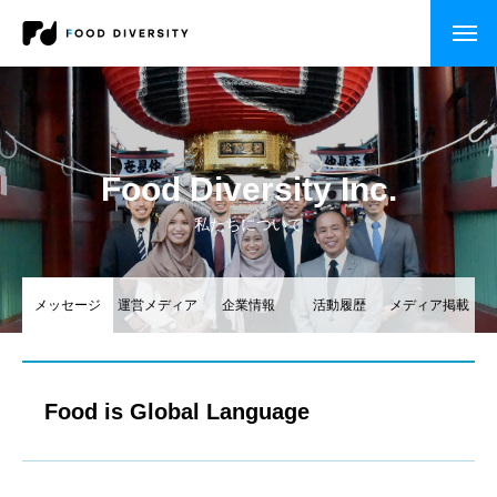
コンサルティング
企業の方へ
Food Diversity Inc.
自治体・行政の方へ
私たちについて
セミナー・研修
メッセージ
運営メディア
企業情報
活動履歴
メディア掲載
CASE STUDY
企業事例
Food is Global Language
自治体事例
セミナー・研修・講演依頼