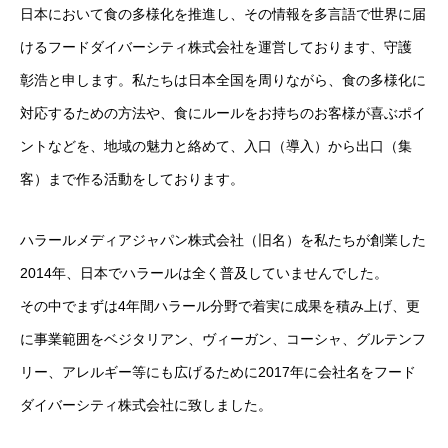
日本において食の多様化を推進し、その情報を多言語で世界に届
運営メディア
けるフードダイバーシティ株式会社を運営しております、守護
彰浩と申します。私たちは日本全国を周りながら、食の多様化に
FoodDiversity.today
対応するための方法や、食にルールをお持ちのお客様が喜ぶポイ
Halal Gourmet Japan
ントなどを、地域の魅力と絡めて、入口（導入）から出口（集
客）まで作る活動をしております。
Muslim Friendly Infomation
キャリアダイバーシティ
ハラールメディアジャパン株式会社（旧名）を私たちが創業した
2014年、日本でハラールは全く普及していませんでした。
日本素食餐廳攻略
その中でまずは4年間ハラール分野で着実に成果を積み上げ、更
HappyCow
に事業範囲をベジタリアン、ヴィーガン、コーシャ、グルテンフ
リー、アレルギー等にも広げるために2017年に会社名をフード
会社概要
ダイバーシティ株式会社に致しました。
メッセージ